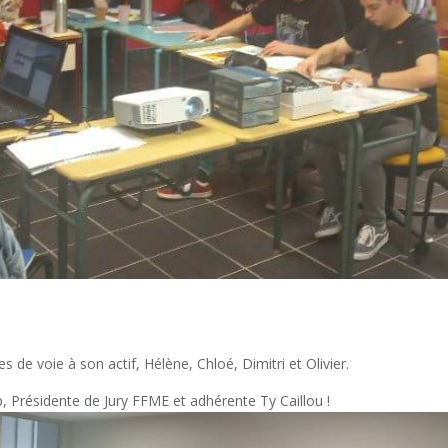
 de voie à son actif, Hélène, Chloé, Dimitri et Olivier.
, Présidente de Jury FFME et adhérente Ty Caillou !