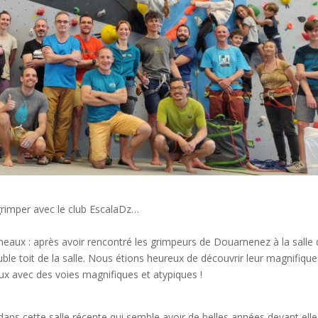
rimper avec le club EscalaDz…
neaux : après avoir rencontré les grimpeurs de Douarnenez à la salle
uble toit de la salle. Nous étions heureux de découvrir leur magnifique
eux avec des voies magnifiques et atypiques !
dans cette salle récente qui semble avoir de belles années devant elle