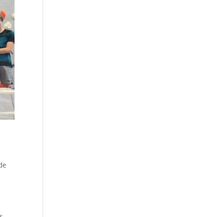
 de
s.