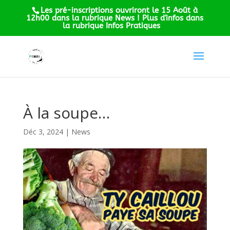
Les pré-inscriptions ouvriront le 15 Août à
12h00 dans la rubrique News ! Plus d'infos dans
la rubrique Infos Pratiques
À la soupe…
Déc 3, 2024
|
News