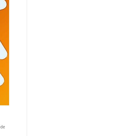
u
 de