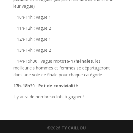
leur vague).
10h-11h : vague 1
11h-12h : vague 2
12h-13h : vague 1
13h-14h : vague 2
14h-15h30 : vague mixte
16-17h
Finales
, les
meilleur.e.s hommes et femmes se départageront
dans une voie de finale pour chaque catégorie.
17h-18h
30
Pot de convivialité
Il y aura de nombreux lots à gagner !
©2026
TY CAILLOU