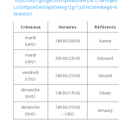
:
https://docs.google.com/spreadsheets/d/1LSwYmpk9
LoSSRSpGKOKIS0jlJxf3ARvg7ZgTTjUSNCM/edit#gid=8
36400507
Créneaux
Horaires
Référents
mardi
18h30/20h30
Karine
04/01
mardi
20h30/22h30
Edouard
04/01
vendredi
18h30/21h30
Vincent
07/01
dimanche
14h30/17h30
Olivier
09/01
dimanche
18h30/21h30
Amaury
09/01
– UBO