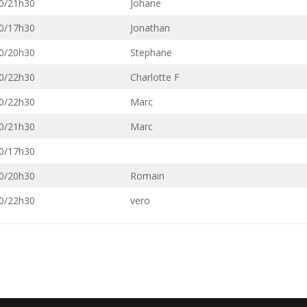
0/21h30
Johane
0/17h30
Jonathan
0/20h30
Stephane
0/22h30
Charlotte F
0/22h30
Marc
0/21h30
Marc
0/17h30
0/20h30
Romain
0/22h30
vero