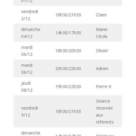
01/12
vendredi
18h30/21h30
Claire
2/12
dimanche
Marie-
14h30/17h30
04/12
Cécile
mardi
18h30/20h30
Olivier
06/12
mardi
20h30/22h30
Adrien
06/12
jeudi
19h30/22h30
Pierre K
08/12
Séance
vendredi
réservée
18h30/21h30
9/12
aux
référents
dimanche