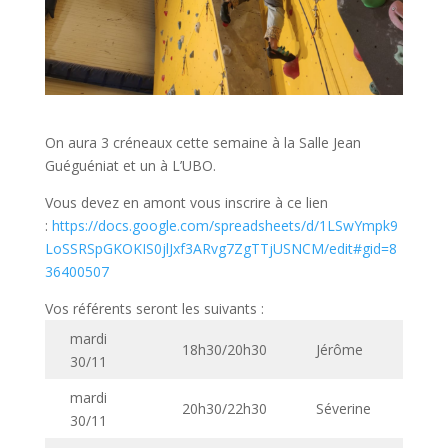
On aura 3 créneaux cette semaine à la Salle Jean
Guéguéniat et un à L’UBO.
Vous devez en amont vous inscrire à ce lien
:
https://docs.google.com/spreadsheets/d/1LSwYmpk9
LoSSRSpGKOKIS0jlJxf3ARvg7ZgTTjUSNCM/edit#gid=8
36400507
Vos référents seront les suivants :
mardi
18h30/20h30
Jérôme
30/11
mardi
20h30/22h30
Séverine
30/11