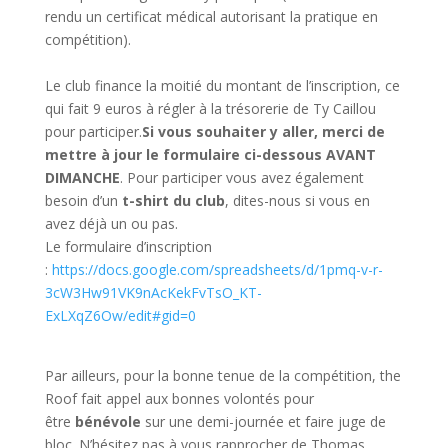
rendu un certificat médical autorisant la pratique en
compétition).
Le club finance la moitié du montant de l’inscription, ce
qui fait 9 euros à régler à la trésorerie de Ty Caillou
pour participer.
Si vous souhaiter y aller, merci de
mettre à jour le formulaire ci-dessous AVANT
DIMANCHE
. Pour participer vous avez également
besoin d’un
t-shirt du club
, dites-nous si vous en
avez déjà un ou pas.
Le formulaire d’inscription
:
https://docs.google.com/spreadsheets/d/1pmq-v-r-
3cW3Hw91VK9nAcKekFvTsO_KT-
ExLXqZ6Ow/edit#gid=0
Par ailleurs, pour la bonne tenue de la compétition, the
Roof fait appel aux bonnes volontés pour
être
bénévole
sur une demi-journée et faire juge de
bloc. N’hésitez pas à vous rapprocher de Thomas